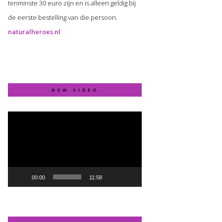
tenminste 30 euro zijn en is alleen geldig bij
de eerste bestelling van die persoon.
naturalheroes.nl
NEW VIDEO
Video
Player
00:00
11:58