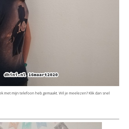
ek met mijn telefoon heb gemaakt. Wil je meelezen? Klik dan snel