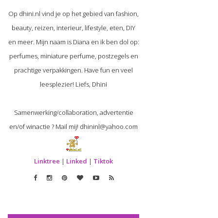
Op dhini.nl vind je op het gebied van fashion,
beauty, reizen, interieur, lifestyle, eten, DIY
en meer. Mijn naam is Diana en ik ben dol op:
perfumes, miniature perfume, postzegels en
prachtige verpakkingen. Have fun en veel
leesplezier! Liefs, Dhini
Samenwerking/collaboration, advertentie
en/of winactie ? Mail mij! dhininl@yahoo.com
Linktree
|
Linked
|
Tiktok