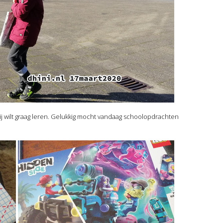
hij wilt graag leren. Gelukkig mocht vandaag schoolopdrachten