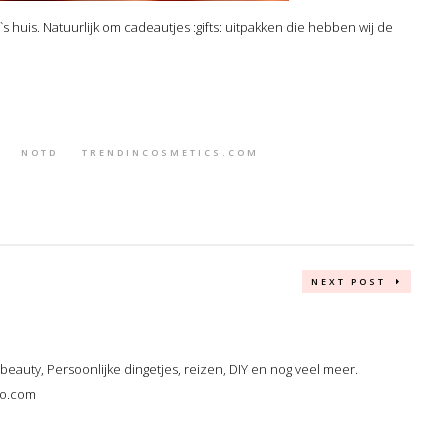
`s huis. Natuurlijk om cadeautjes :gifts: uitpakken die hebben wij de
NOTD
TRENDINCOSMETICS.COM
NEXT POST
, beauty, Persoonlijke dingetjes, reizen, DIY en nog veel meer.
oo.com