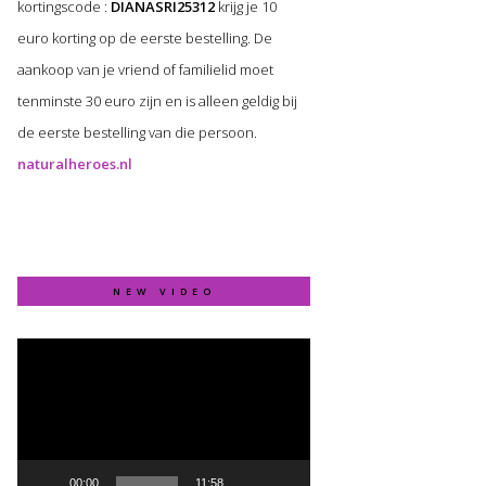
kortingscode :
DIANASRI25312
krijg je 10
euro korting op de eerste bestelling. De
aankoop van je vriend of familielid moet
tenminste 30 euro zijn en is alleen geldig bij
de eerste bestelling van die persoon.
naturalheroes.nl
NEW VIDEO
Video
Player
00:00
11:58