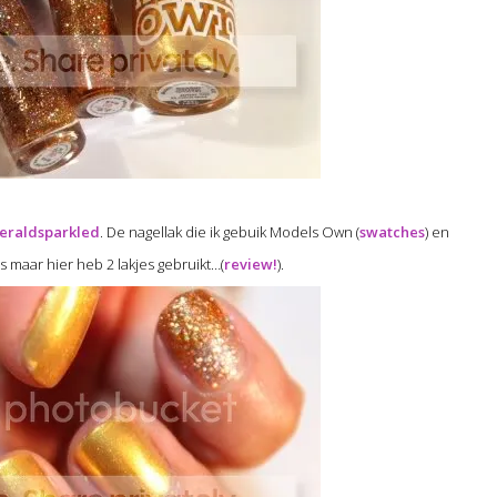
eraldsparkled
. De nagellak die ik gebuik Models Own (
swatches
) en
s maar hier heb 2 lakjes gebruikt…(
review!
).