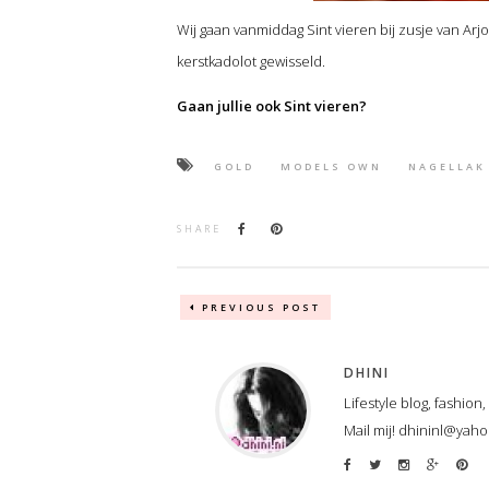
Wij gaan vanmiddag Sint vieren bij zusje van Arjo
kerstkadolot gewisseld.
Gaan jullie ook Sint vieren?
GOLD
MODELS OWN
NAGELLAK
SHARE
PREVIOUS POST
DHINI
Lifestyle blog, fashion
Mail mij! dhininl@yah