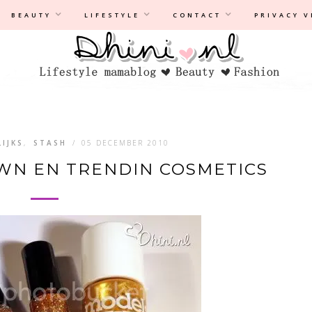
Privacyverklaring
|
Disclaimer
BEAUTY
LIFESTYLE
CONTACT
PRIVACY 
IJKS
,
STASH
/
05 DECEMBER 2010
WN EN TRENDIN COSMETICS