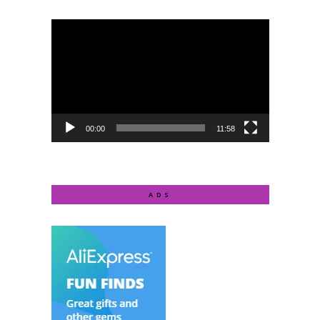
Video
Player
00:00
11:58
ADS