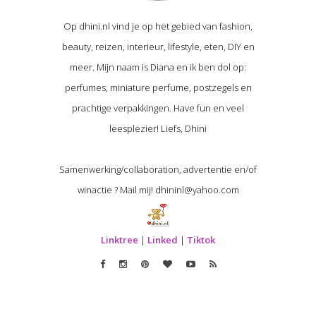
Op dhini.nl vind je op het gebied van fashion,
beauty, reizen, interieur, lifestyle, eten, DIY en
meer. Mijn naam is Diana en ik ben dol op:
perfumes, miniature perfume, postzegels en
prachtige verpakkingen. Have fun en veel
leesplezier! Liefs, Dhini
Samenwerking/collaboration, advertentie en/of
winactie ? Mail mij! dhininl@yahoo.com
Linktree
|
Linked
|
Tiktok