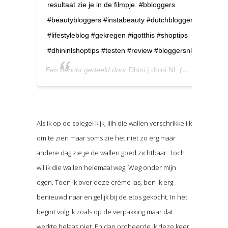
resultaat zie je in de filmpje. #bbloggers
#beautybloggers #instabeauty #dutchblogger
#lifestyleblog #gekregen #igotthis #shoptips
#dhininlshoptips #testen #review #bloggersnl
Een bericht gedeeld door
Dhini | dhini NL
(@dhininl) op
Als ik op de spiegel kijk, iiih die wallen verschrikkelijk
om te zien maar soms zie het niet zo erg maar
andere dag zie je de wallen goed zichtbaar. Toch
wil ik die wallen helemaal weg. Weg onder mijn
ogen. Toen ik over deze crème las, ben ik erg
benieuwd naar en gelijk bij de etos gekocht. In het
begint volg ik zoals op de verpakking maar dat
werkte helaas niet. En dan probeerde ik deze keer