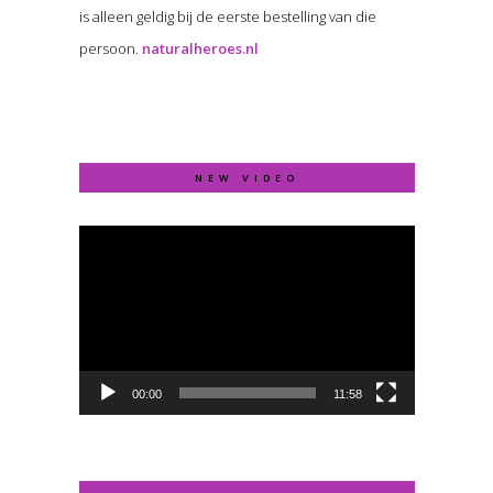
is alleen geldig bij de eerste bestelling van die
persoon.
naturalheroes.nl
NEW VIDEO
Video
Player
00:00
11:58