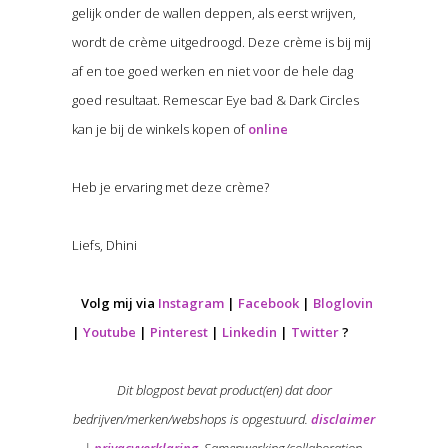
gelijk onder de wallen deppen, als eerst wrijven,
wordt de crème uitgedroogd. Deze crème is bij mij
af en toe goed werken en niet voor de hele dag
goed resultaat. Remescar Eye bad & Dark Circles
kan je bij de winkels kopen of
online
Heb je ervaring met deze crème?
Liefs, Dhini
Volg mij via
Instagram
|
Facebook
|
Bloglovin
|
Youtube
|
Pinterest
|
Linkedin
|
Twitter
?
Dit blogpost bevat product(en) dat door
bedrijven/merken/webshops is opgestuurd.
disclaimer
|
privacyverklaring
. Samenwerking/collaboration,