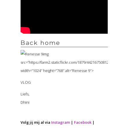
Back home
img
src=”https://farm2.staticflickr.com/1879/44216750812_d1356ddce
width=”1024″ height=”768″ alt=”Renesse 9″>
VLOG
Liefs,
Dhini
Volg jij mij al via
Instagram
|
Facebook
|