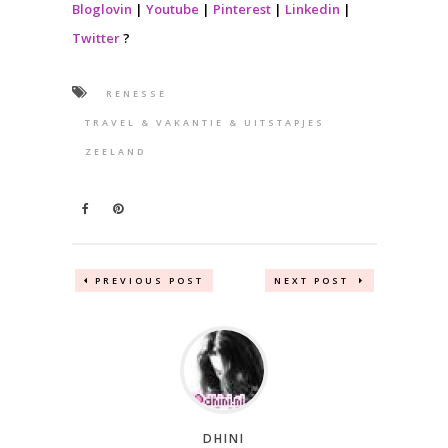
Bloglovin
|
Youtube
|
Pinterest
|
Linkedin
|
Twitter
?
RENESSE
TRAVEL & VAKANTIE & UITSTAPJES
ZEELAND
PREVIOUS POST
NEXT POST
DHINI