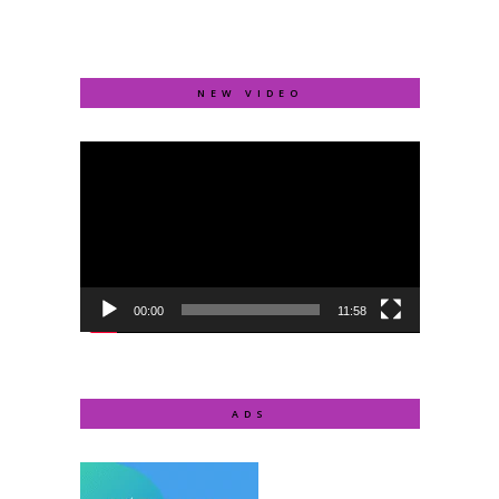
NEW VIDEO
Video
Player
00:00
11:58
ADS