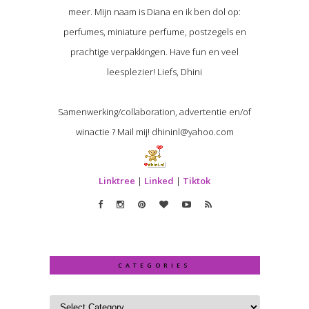
meer. Mijn naam is Diana en ik ben dol op:
perfumes, miniature perfume, postzegels en
prachtige verpakkingen. Have fun en veel
leesplezier! Liefs, Dhini
Samenwerking/collaboration, advertentie en/of
winactie ? Mail mij! dhininl@yahoo.com
Linktree
|
Linked
|
Tiktok
CATEGORIES