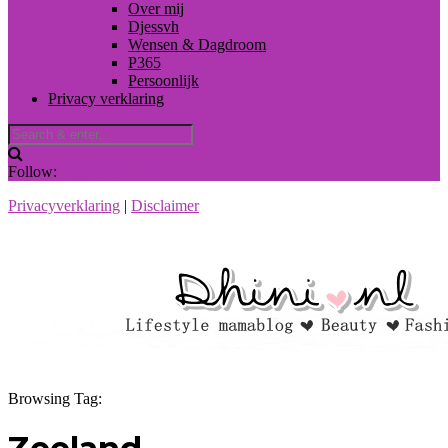
Over mij
Djessvh
Wensen & Dagdroom
P365
Persoonlijk
Privacy verklaring
Follow:
Privacyverklaring
|
Disclaimer
Browsing Tag: