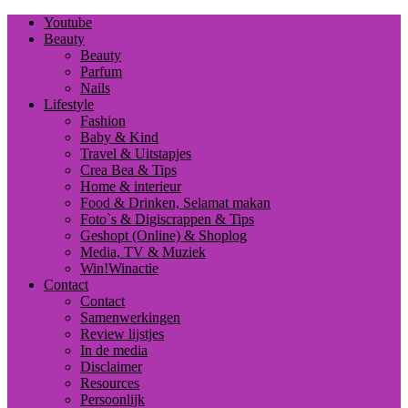
Youtube
Beauty
Beauty
Parfum
Nails
Lifestyle
Fashion
Baby & Kind
Travel & Uitstapjes
Crea Bea & Tips
Home & interieur
Food & Drinken, Selamat makan
Foto`s & Digiscrappen & Tips
Geshopt (Online) & Shoplog
Media, TV & Muziek
Win!Winactie
Contact
Contact
Samenwerkingen
Review lijstjes
In de media
Disclaimer
Resources
Persoonlijk