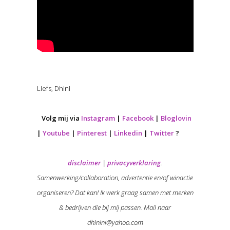
Liefs, Dhini
Volg mij via
Instagram
|
Facebook
|
Bloglovin
|
Youtube
|
Pinterest
|
Linkedin
|
Twitter
?
disclaimer
|
privacyverklaring
.
Samenwerking/collaboration, advertentie en/of winactie
organiseren? Dat kan! Ik werk graag samen met merken
& bedrijven die bij mij passen. Mail naar
dhininl@yahoo.com