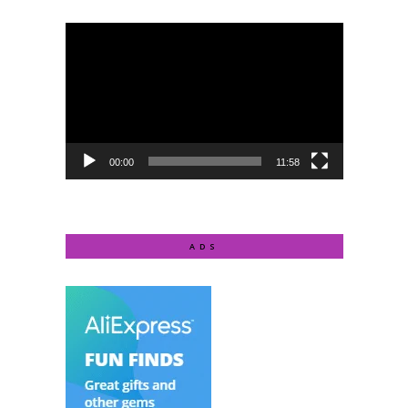
Video
Player
00:00
11:58
ADS