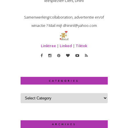
leesplezier! Liefs, Dhini
Samenwerking/collaboration, advertentie en/of
winactie ? Mail mij! dhininl@yahoo.com
Linktree
|
Linked
|
Tiktok
CATEGORIES
ARCHIVES