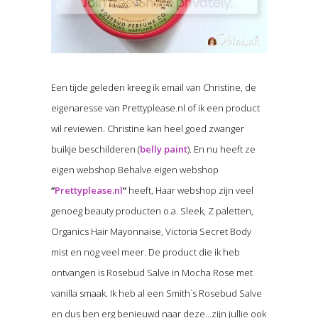
Een tijde geleden kreeg ik email van Christine, de
eigenaresse van Prettyplease.nl of ik een product
wil reviewen. Christine kan heel goed zwanger
buikje beschilderen (
belly paint
). En nu heeft ze
eigen webshop Behalve eigen webshop
“
Prettyplease.nl
“
heeft, Haar webshop zijn veel
genoeg beauty producten o.a. Sleek, Z paletten,
Organics Hair Mayonnaise, Victoria Secret Body
mist en nog veel meer. De product die ik heb
ontvangen is Rosebud Salve in Mocha Rose met
vanilla smaak. Ik heb al een Smith`s Rosebud Salve
en dus ben erg benieuwd naar deze…zijn jullie ook