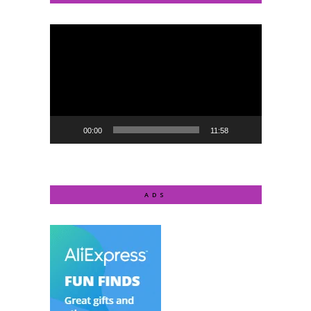
Video
Player
00:00
11:58
ADS