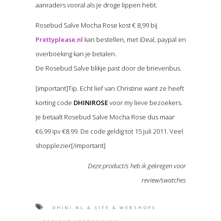
aanraders vooral als je droge lippen hebt.
Rosebud Salve Mocha Rose kost € 8,99 bij
Prettyplease.nl
kan bestellen, met iDeal, paypal en
overboeking kan je betalen.
De Rosebud Salve blikje past door de brievenbus.
[important]Tip. Echt lief van Christine want ze heeft
korting code
DHINIROSE
voor my lieve bezoekers.
Je betaalt Rosebud Salve Mocha Rose dus maar
€6.99 ipv €8.99. De code geldig tot 15 juli 2011. Veel
shopplezier[/important]
Deze product/s heb ik gekregen voor
review/swatches
DHINI.NL & SITE & WEBSHOPS