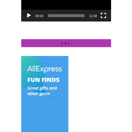
00:00
11:58
ADS