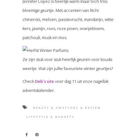
Jennifer Lopez is heerlijk warm maar toch friss
bloemige geurtje. Met accenten van litchi
chinensis, meloen, passievrucht, mandarijn, witte
kers, jasmijn, roos, roze pioen, oranjebloem,
patchouli, musk en mos.
Ze zijn stuk voor stuk heerlijk geuren voor koude
weertje. Wat zijn jullie favouriete winter geurtjes?
Check
Deb`s site
voor dag 11 uit onze nagellak
adventskalender.
BEAUTY & SWATCHES & REVIEW
LIFESTYLE & GADGETS