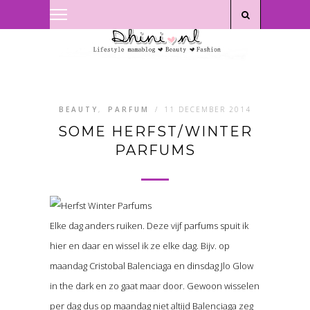
Privacyverklaring
|
Disclaimer
BEAUTY
,
PARFUM
/
11 DECEMBER 2014
SOME HERFST/WINTER
PARFUMS
Elke dag anders ruiken. Deze vijf parfums spuit ik
hier en daar en wissel ik ze elke dag. Bijv. op
maandag Cristobal Balenciaga en dinsdag Jlo Glow
in the dark en zo gaat maar door. Gewoon wisselen
per dag dus op maandag niet altijd Balenciaga zeg