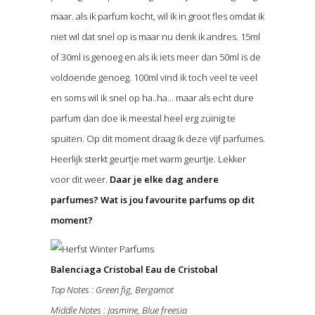
maar. als ik parfum kocht, wil ik in groot fles omdat ik
niet wil dat snel op is maar nu denk ik andres. 15ml
of 30ml is genoeg en als ik iets meer dan 50ml is de
voldoende genoeg. 100ml vind ik toch veel te veel
en soms wil ik snel op ha..ha… maar als echt dure
parfum dan doe ik meestal heel erg zuinig te
spuiten. Op dit moment draag ik deze vijf parfumes.
Heerlijk sterkt geurtje met warm geurtje. Lekker
voor dit weer.
Daar je elke dag andere
parfumes? Wat is jou favourite parfums op dit
moment?
Balenciaga Cristobal Eau de Cristobal
Top Notes : Green fig, Bergamot
Middle Notes : Jasmine, Blue freesia