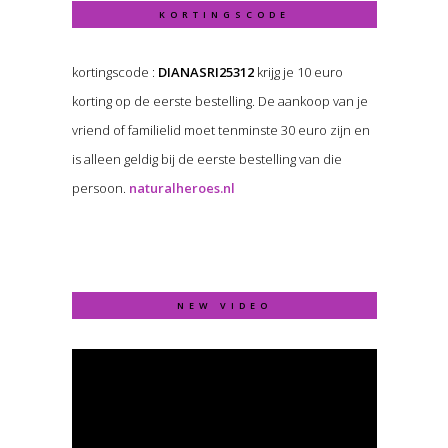
KORTINGSCODE
kortingscode :
DIANASRI25312
krijg je 10 euro
korting op de eerste bestelling. De aankoop van je
vriend of familielid moet tenminste 30 euro zijn en
is alleen geldig bij de eerste bestelling van die
persoon.
naturalheroes.nl
NEW VIDEO
Video
Player