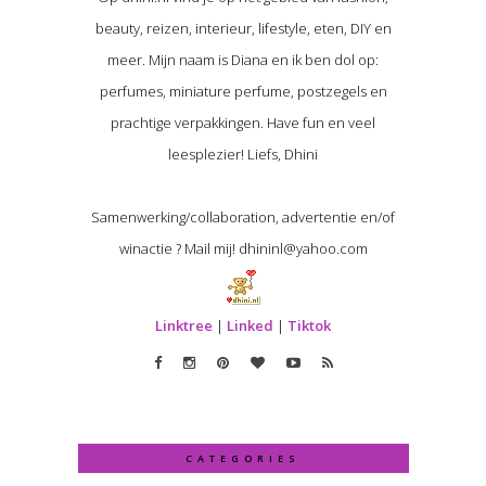
beauty, reizen, interieur, lifestyle, eten, DIY en
meer. Mijn naam is Diana en ik ben dol op:
perfumes, miniature perfume, postzegels en
prachtige verpakkingen. Have fun en veel
leesplezier! Liefs, Dhini
Samenwerking/collaboration, advertentie en/of
winactie ? Mail mij! dhininl@yahoo.com
Linktree
|
Linked
|
Tiktok
CATEGORIES