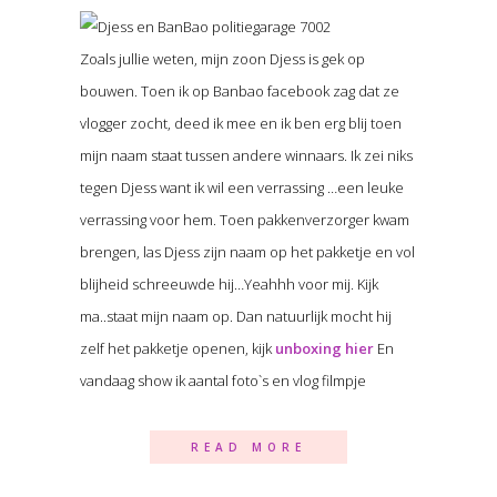
Zoals jullie weten, mijn zoon Djess is gek op
bouwen. Toen ik op Banbao facebook zag dat ze
vlogger zocht, deed ik mee en ik ben erg blij toen
mijn naam staat tussen andere winnaars. Ik zei niks
tegen Djess want ik wil een verrassing …een leuke
verrassing voor hem. Toen pakkenverzorger kwam
brengen, las Djess zijn naam op het pakketje en vol
blijheid schreeuwde hij…Yeahhh voor mij. Kijk
ma..staat mijn naam op. Dan natuurlijk mocht hij
zelf het pakketje openen, kijk
unboxing hier
En
vandaag show ik aantal foto`s en vlog filmpje
READ MORE