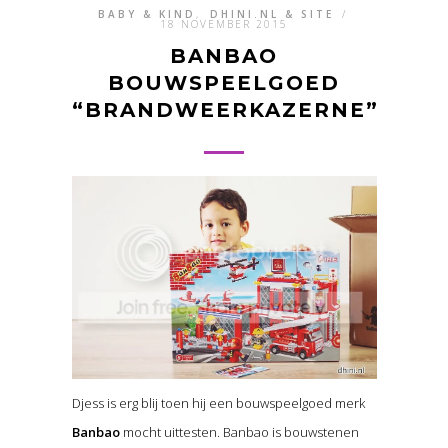
BABY & KIND
,
DHINI.NL & SITE
/
18 NOVEMBER 2015
BANBAO
BOUWSPEELGOED
“BRANDWEERKAZERNE”
Djess is erg blij toen hij een bouwspeelgoed merk
Banbao
mocht uittesten. Banbao is bouwstenen