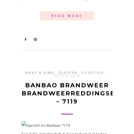
READ MORE
BABY & KIND
,
DJESSVH
,
LIFESTYLE
/
06 JULY 2016
BANBAO BRANDWEER
BRANDWEERREDDINGSBOOT
– 7119
Een tijdje geleden heb ik meegedaan met tester