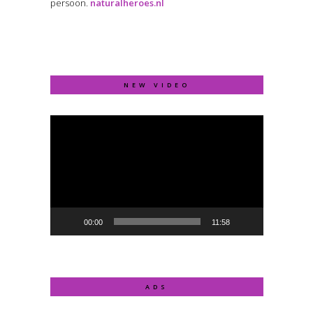
persoon.
naturalheroes.nl
NEW VIDEO
Video
Player
00:00
11:58
ADS