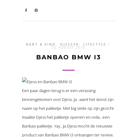
BABY & KIND
,
DJESSVH
,
LIFESTYLE
/
02 AUGUST 2016
BANBAO BMW I3
Een paar dagen terug is er een verassing
binnengekomen voor Djess. Ja…want het stond zijn
naam op het pakketje. Met big smile op zijn gezicht
maakte Djess het pakketje openen en voila…een
Banbao pakketje. Yay…Ja Djess mocht de nieuwste
product van Banbao BMW i3 ontvangen ter review.