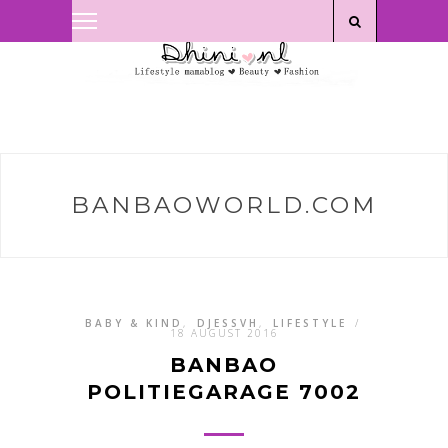
Privacyverklaring
|
Disclaimer
BANBAOWORLD.COM
BABY & KIND
,
DJESSVH
,
LIFESTYLE
/
18 AUGUST 2016
BANBAO
POLITIEGARAGE 7002