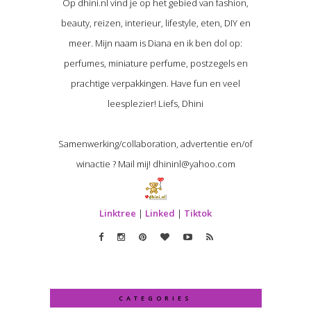
Op dhini.nl vind je op het gebied van fashion,
beauty, reizen, interieur, lifestyle, eten, DIY en
meer. Mijn naam is Diana en ik ben dol op:
perfumes, miniature perfume, postzegels en
prachtige verpakkingen. Have fun en veel
leesplezier! Liefs, Dhini
Samenwerking/collaboration, advertentie en/of
winactie ? Mail mij! dhininl@yahoo.com
Linktree
|
Linked
|
Tiktok
CATEGORIES