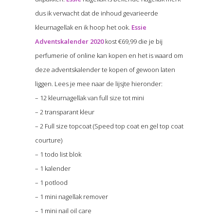
dus ik verwacht dat de inhoud gevarieerde
kleurnagellak en ik hoop het ook.
Essie
Adventskalender 2020
kost €69,99 die je bij
perfumerie of online kan kopen en het is waard om
deze adventskalender te kopen of gewoon laten
liggen. Lees je mee naar de lijsjte hieronder:
– 12 kleurnagellak van full size tot mini
– 2 transparant kleur
– 2 Full size topcoat (Speed top coat en gel top coat
courture)
– 1 todo list blok
– 1 kalender
– 1 potlood
– 1 mini nagellak remover
– 1 mini nail oil care