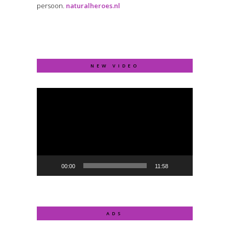
persoon.
naturalheroes.nl
NEW VIDEO
Video
Player
00:00
11:58
ADS