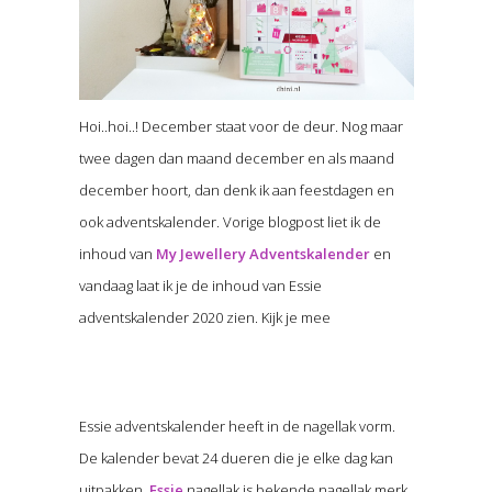
Hoi..hoi..! December staat voor de deur. Nog maar
twee dagen dan maand december en als maand
december hoort, dan denk ik aan feestdagen en
ook adventskalender. Vorige blogpost liet ik de
inhoud van
My Jewellery Adventskalender
en
vandaag laat ik je de inhoud van Essie
adventskalender 2020 zien. Kijk je mee
Essie adventskalender heeft in de nagellak vorm.
De kalender bevat 24 dueren die je elke dag kan
uitpakken.
Essie
nagellak is bekende nagellak merk