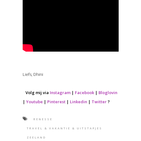
Liefs, Dhini
Volg mij via
Instagram
|
Facebook
|
Bloglovin
|
Youtube
|
Pinterest
|
Linkedin
|
Twitter
?
RENESSE
TRAVEL & VAKANTIE & UITSTAPJES
ZEELAND