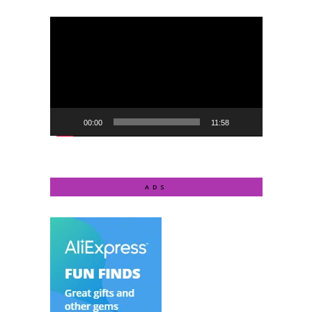
Video
Player
00:00
11:58
ADS