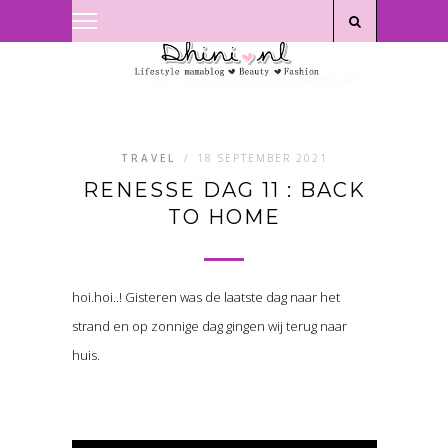
Privacyverklaring
|
Disclaimer
TRAVEL
/
18 SEPTEMBER 2021
RENESSE DAG 11 : BACK
TO HOME
hoi.hoi..! Gisteren was de laatste dag naar het
strand en op zonnige dag gingen wij terug naar
huis.