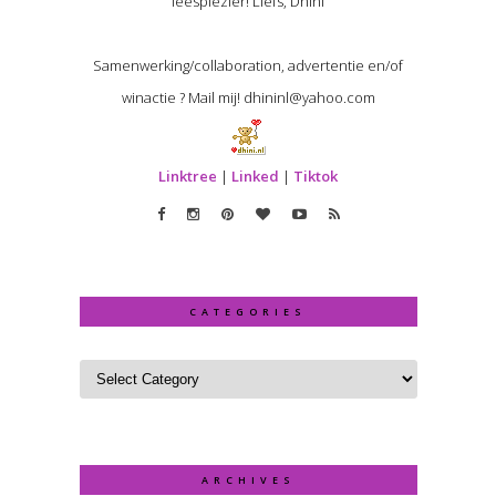
leesplezier! Liefs, Dhini
Samenwerking/collaboration, advertentie en/of
winactie ? Mail mij! dhininl@yahoo.com
Linktree
|
Linked
|
Tiktok
CATEGORIES
ARCHIVES