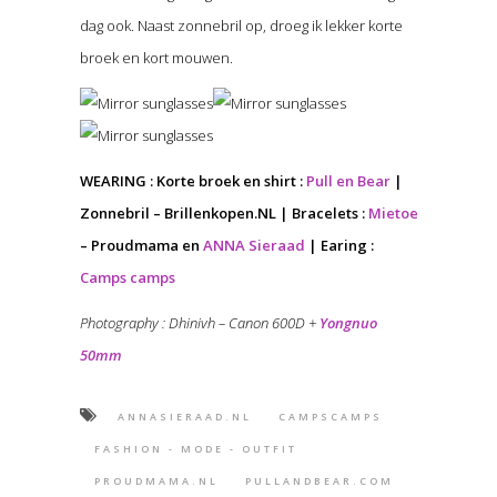
dag ook. Naast zonnebril op, droeg ik lekker korte
broek en kort mouwen.
WEARING : Korte broek en shirt :
Pull en Bear
|
Zonnebril – Brillenkopen.NL | Bracelets :
Mietoe
– Proudmama en
ANNA Sieraad
| Earing :
Camps camps
Photography : Dhinivh – Canon 600D +
Yongnuo
50mm
ANNASIERAAD.NL
CAMPSCAMPS
FASHION - MODE - OUTFIT
PROUDMAMA.NL
PULLANDBEAR.COM