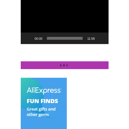
Player
00:00
11:58
ADS