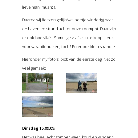
lieve man :muah: ).
Daarna wij fietsten gelijk (wel beetje winderig) naar
de haven en strand achter onze roompot. Daar zijn
er ook luxe vila`s. Sommige vila`s zijn te koop. Leuk..
voor vakantiehuizen, toch? En er ook klein strandje.
Hieronder my foto`s :pict: van de eerste dag. Net zo
veel gemaakt
Dinsdag 15.09.09.
Het was heel echt somber weer, koud en winderig