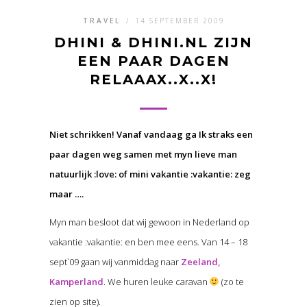
TRAVEL
/
14 SEPTEMBER 2009
DHINI & DHINI.NL ZIJN
EEN PAAR DAGEN
RELAAAX..X..X!
Niet schrikken! Vanaf vandaag ga Ik straks een
paar dagen weg samen met myn lieve man
natuurlijk :love: of mini vakantie :vakantie: zeg
maar ….
Myn man besloot dat wij gewoon in Nederland op
vakantie :vakantie: en ben mee eens. Van 14 – 18
sept`09 gaan wij vanmiddag naar
Zeeland,
Kamperland
. We huren leuke caravan
(zo te
zien op site).