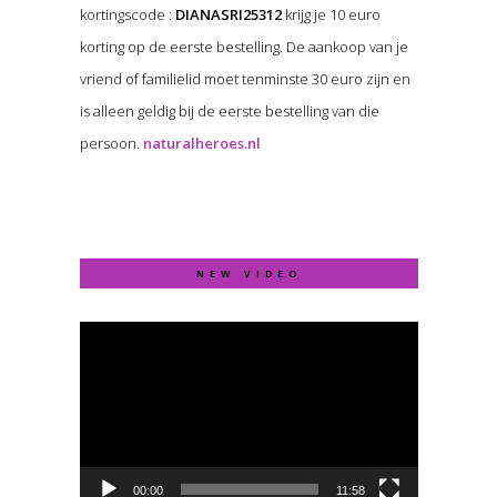
kortingscode :
DIANASRI25312
krijg je 10 euro
korting op de eerste bestelling. De aankoop van je
vriend of familielid moet tenminste 30 euro zijn en
is alleen geldig bij de eerste bestelling van die
persoon.
naturalheroes.nl
NEW VIDEO
Video
Player
00:00
11:58