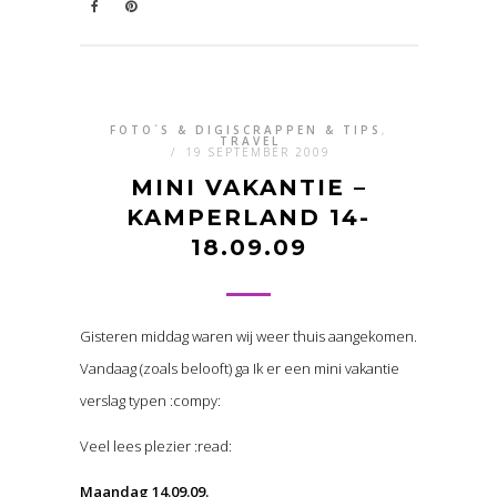
FOTO`S & DIGISCRAPPEN & TIPS
,
TRAVEL
/
19 SEPTEMBER 2009
MINI VAKANTIE –
KAMPERLAND 14-
18.09.09
Gisteren middag waren wij weer thuis aangekomen.
Vandaag (zoals belooft) ga Ik er een mini vakantie
verslag typen :compy:
Veel lees plezier :read:
Maandag 14.09.09.