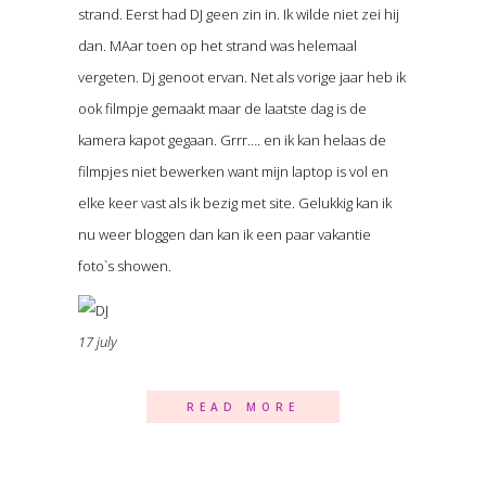
strand. Eerst had DJ geen zin in. Ik wilde niet zei hij
dan. MAar toen op het strand was helemaal
vergeten. Dj genoot ervan. Net als vorige jaar heb ik
ook filmpje gemaakt maar de laatste dag is de
kamera kapot gegaan. Grrr…. en ik kan helaas de
filmpjes niet bewerken want mijn laptop is vol en
elke keer vast als ik bezig met site. Gelukkig kan ik
nu weer bloggen dan kan ik een paar vakantie
foto`s showen.
17 july
READ MORE