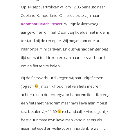
Op 14 sept vertrokken wij om 12.05 per auto naar
Zeeland-Kamperland. Om precies te zijn naar
Roompot Beach Resort
. Wij zijn lekker vroeg
aangekomen om half 2 want wij hoefde niet in de rij
te stand bij de receptie. Wij mogen om drie uur
naar onze mini caravan. En dus wij hadden genoeg
tijd om wat te drinken en dan naar fiets verhuurd
om de fietsen te halen.
Bij de fiets verhuurd kregen wij natuurlijk fietsen
(logisch
) maar Ik houd niet van fiets met rem
achter uit en dus vroeg voor handrem fiets. Ik kreeg
een fiets met handrem maar myn lieve man moest
xtra betalen â‚¬11.50
(schandaal) Ik vind eigenlijk
best duur maar myn lieve man vond niet erg als
maar het goed en veilig voor mij is (dank je wel myn