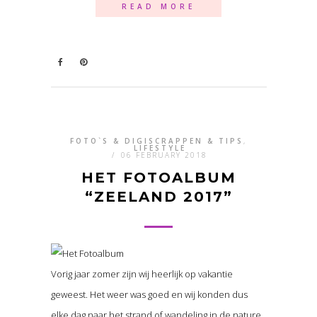
READ MORE
FOTO`S & DIGISCRAPPEN & TIPS
,
LIFESTYLE
/
06 FEBRUARY 2018
HET FOTOALBUM
“ZEELAND 2017”
Vorig jaar zomer zijn wij heerlijk op vakantie
geweest. Het weer was goed en wij konden dus
elke dag naar het strand of wandeling in de nature